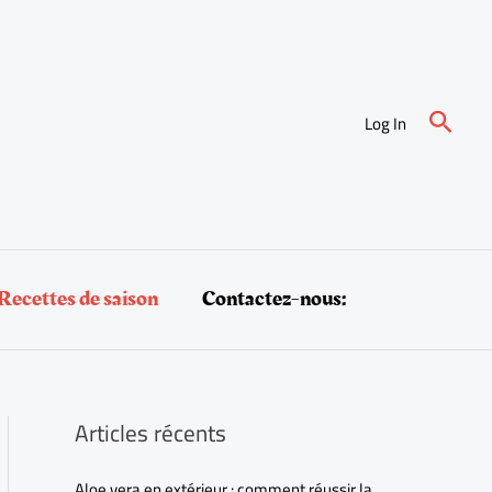
Reche
Log In
Recettes de saison
Contactez-nous:
Articles récents
Aloe vera en extérieur : comment réussir la