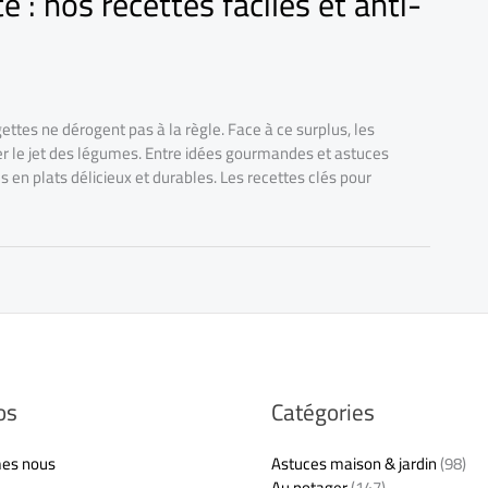
 : nos recettes faciles et anti-
ettes ne dérogent pas à la règle. Face à ce surplus, les
er le jet des légumes. Entre idées gourmandes et astuces
n plats délicieux et durables. Les recettes clés pour
os
Catégories
es nous
Astuces maison & jardin
(98)
Au potager
(147)