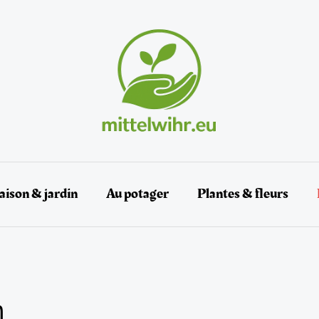
ison & jardin
Au potager
Plantes & fleurs
n