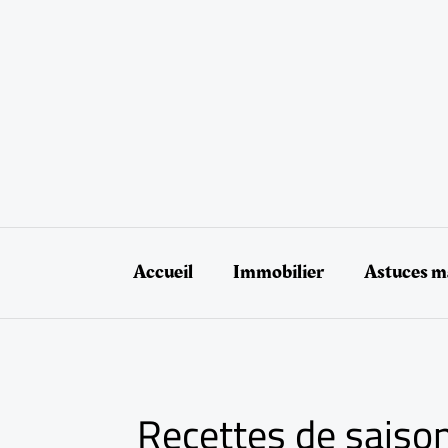
Aller
au
contenu
Accueil
Immobilier
Astuces ma
Recettes de saiso