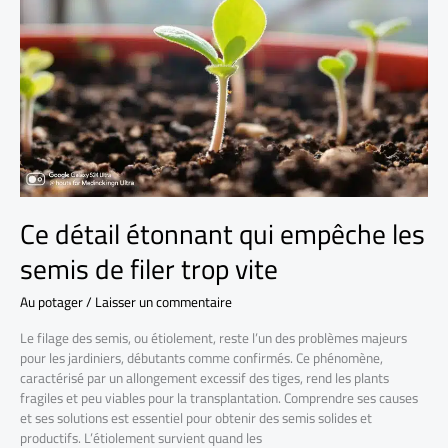
Ce détail étonnant qui empêche les
semis de filer trop vite
Au potager
/
Laisser un commentaire
Le filage des semis, ou étiolement, reste l’un des problèmes majeurs
pour les jardiniers, débutants comme confirmés. Ce phénomène,
caractérisé par un allongement excessif des tiges, rend les plants
fragiles et peu viables pour la transplantation. Comprendre ses causes
et ses solutions est essentiel pour obtenir des semis solides et
productifs. L’étiolement survient quand les