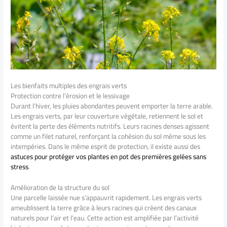
Les bienfaits multiples des engrais verts
Protection contre l’érosion et le lessivage
Durant l’hiver, les pluies abondantes peuvent emporter la terre arable.
Les engrais verts, par leur couverture végétale, retiennent le sol et
évitent la perte des éléments nutritifs. Leurs racines denses agissent
comme un filet naturel, renforçant la cohésion du sol même sous les
intempéries. Dans le même esprit de protection, il existe aussi des
astuces pour protéger vos plantes en pot des premières gelées sans
stress
.
Amélioration de la structure du sol
Une parcelle laissée nue s’appauvrit rapidement. Les engrais verts
ameublissent la terre grâce à leurs racines qui créent des canaux
naturels pour l’air et l’eau. Cette action est amplifiée par l’activité