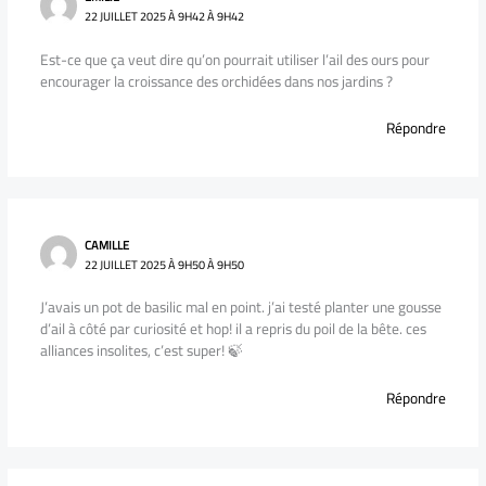
22 JUILLET 2025 À 9H42 À 9H42
Est-ce que ça veut dire qu’on pourrait utiliser l’ail des ours pour
encourager la croissance des orchidées dans nos jardins ?
Répondre
CAMILLE
22 JUILLET 2025 À 9H50 À 9H50
J’avais un pot de basilic mal en point. j’ai testé planter une gousse
d’ail à côté par curiosité et hop! il a repris du poil de la bête. ces
alliances insolites, c’est super! 🍃
Répondre