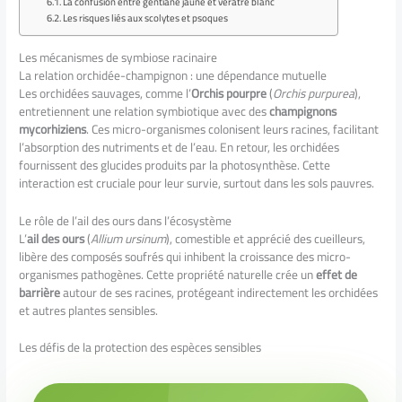
La confusion entre gentiane jaune et vératre blanc
Les risques liés aux scolytes et psoques
Les mécanismes de symbiose racinaire
La relation orchidée-champignon : une dépendance mutuelle
Les orchidées sauvages, comme l’
Orchis pourpre
(
Orchis purpurea
),
entretiennent une relation symbiotique avec des
champignons
mycorhiziens
. Ces micro-organismes colonisent leurs racines, facilitant
l’absorption des nutriments et de l’eau. En retour, les orchidées
fournissent des glucides produits par la photosynthèse. Cette
interaction est cruciale pour leur survie, surtout dans les sols pauvres.
Le rôle de l’ail des ours dans l’écosystème
L’
ail des ours
(
Allium ursinum
), comestible et apprécié des cueilleurs,
libère des composés soufrés qui inhibent la croissance des micro-
organismes pathogènes. Cette propriété naturelle crée un
effet de
barrière
autour de ses racines, protégeant indirectement les orchidées
et autres plantes sensibles.
Les défis de la protection des espèces sensibles