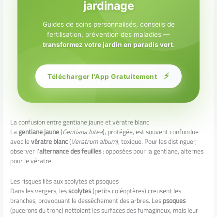
jardinage
Guides de soins personnalisés, conseils de
fertilisation, prévention des maladies —
transformez votre jardin en paradis vert
.
⚡
Télécharger l'App Gratuitement
La confusion entre gentiane jaune et vératre blanc
La
gentiane jaune
(
Gentiana lutea
), protégée, est souvent confondue
avec le
vératre blanc
(
Veratrum album
), toxique. Pour les distinguer,
observer l’
alternance des feuilles
: opposées pour la gentiane, alternes
pour le vératre.
Les risques liés aux scolytes et psoques
Dans les vergers, les
scolytes
(petits coléoptères) creusent les
branches, provoquant le dessèchement des arbres. Les
psoques
(pucerons du tronc) nettoient les surfaces des fumagineux, mais leur