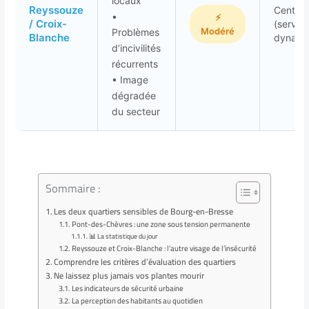
locaux
Reyssouze
Centre-v
•
⚡
/ Croix-
(service
Modéré
Problèmes
Blanche
dynami
d’incivilités
récurrents
• Image
dégradée
du secteur
Sommaire :
Les deux quartiers sensibles de Bourg-en-Bresse
Pont-des-Chèvres : une zone sous tension permanente
📊 La statistique du jour
Reyssouze et Croix-Blanche : l’autre visage de l’insécurité
Comprendre les critères d’évaluation des quartiers
Ne laissez plus jamais vos plantes mourir
Les indicateurs de sécurité urbaine
La perception des habitants au quotidien