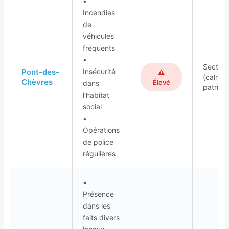
•
Incendies
de
véhicules
fréquents
•
Secteur
Pont-des-
Insécurité
⚠️
(calme,
Chèvres
Élevé
dans
patrimo
l’habitat
social
•
Opérations
de police
régulières
•
Présence
dans les
faits divers