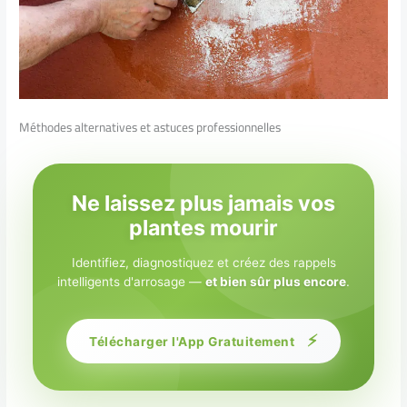
Méthodes alternatives et astuces professionnelles
Ne laissez plus jamais vos
plantes mourir
Identifiez, diagnostiquez et créez des rappels
intelligents d'arrosage —
et bien sûr plus encore
.
⚡
Télécharger l'App Gratuitement