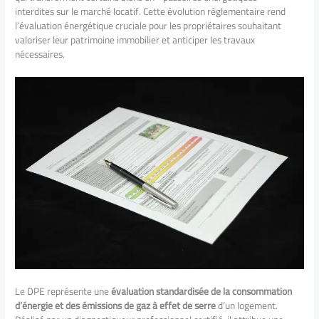
interdites sur le marché locatif. Cette évolution réglementaire rend
l’évaluation énergétique cruciale pour les propriétaires souhaitant
valoriser leur patrimoine immobilier et anticiper les travaux
nécessaires.
Le DPE représente une
évaluation standardisée de la consommation
d’énergie et des émissions de gaz à effet de serre
d’un logement.