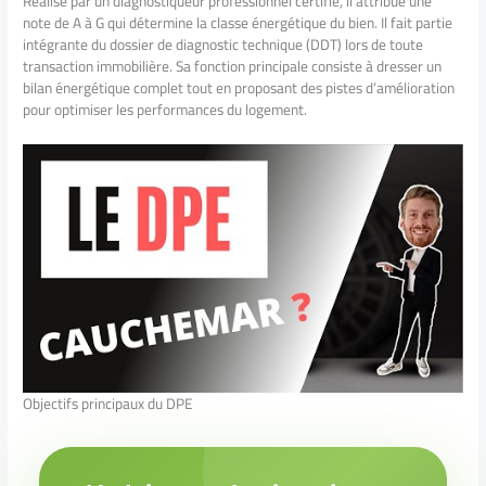
Réalisé par un diagnostiqueur professionnel certifié, il attribue une
note de A à G qui détermine la classe énergétique du bien. Il fait partie
intégrante du dossier de diagnostic technique (DDT) lors de toute
transaction immobilière. Sa fonction principale consiste à dresser un
bilan énergétique complet tout en proposant des pistes d’amélioration
pour optimiser les performances du logement.
Objectifs principaux du DPE