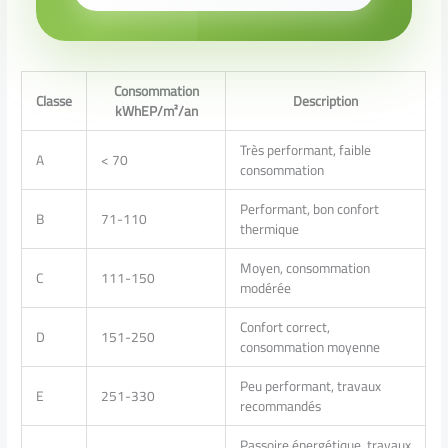
Consommation
Classe
Description
kWhEP/m²/an
Très performant, faible
A
< 70
consommation
Performant, bon confort
B
71-110
thermique
Moyen, consommation
C
111-150
modérée
Confort correct,
D
151-250
consommation moyenne
Peu performant, travaux
E
251-330
recommandés
Passoire énergétique, travaux