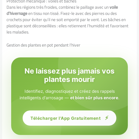
Protection mécanique : voiles et bâches
Dans les régions très froides, combinez le paillage avec un
voile
d’hivernage
en tissu non tissé. Fixez-le avec des pierres ou des
crochets pour éviter qu’il ne soit emporté par le vent. Les bâches en
plastique sont déconseillées : elles retiennent l’humidité et favorisent
les maladies.
Gestion des plantes en pot pendant l’hiver
Ne laissez plus jamais vos
plantes mourir
Identifiez, diagnostiquez et créez des rappels
intelligents d'arrosage —
et bien sûr plus encore
.
⚡
Télécharger l'App Gratuitement