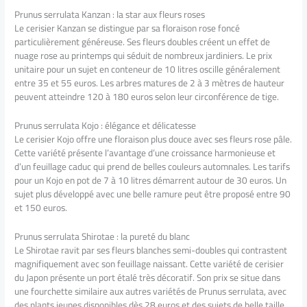
Prunus serrulata Kanzan : la star aux fleurs roses
Le cerisier Kanzan se distingue par sa floraison rose foncé
particulièrement généreuse. Ses fleurs doubles créent un effet de
nuage rose au printemps qui séduit de nombreux jardiniers. Le prix
unitaire pour un sujet en conteneur de 10 litres oscille généralement
entre 35 et 55 euros. Les arbres matures de 2 à 3 mètres de hauteur
peuvent atteindre 120 à 180 euros selon leur circonférence de tige.
Prunus serrulata Kojo : élégance et délicatesse
Le cerisier Kojo offre une floraison plus douce avec ses fleurs rose pâle.
Cette variété présente l’avantage d’une croissance harmonieuse et
d’un feuillage caduc qui prend de belles couleurs automnales. Les tarifs
pour un Kojo en pot de 7 à 10 litres démarrent autour de 30 euros. Un
sujet plus développé avec une belle ramure peut être proposé entre 90
et 150 euros.
Prunus serrulata Shirotae : la pureté du blanc
Le Shirotae ravit par ses fleurs blanches semi-doubles qui contrastent
magnifiquement avec son feuillage naissant. Cette variété de cerisier
du Japon présente un port étalé très décoratif. Son prix se situe dans
une fourchette similaire aux autres variétés de Prunus serrulata, avec
des plants jeunes disponibles dès 28 euros et des sujets de belle taille