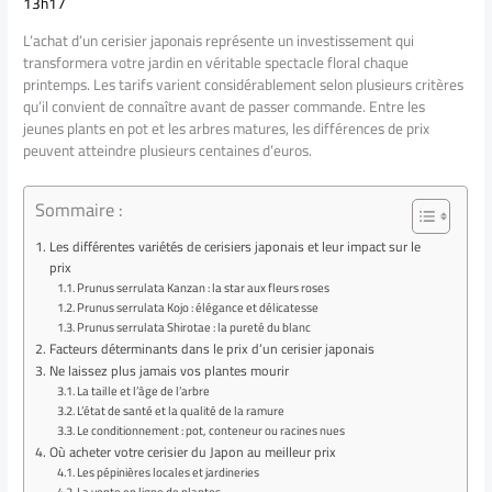
13h17
L’achat d’un cerisier japonais représente un investissement qui
transformera votre jardin en véritable spectacle floral chaque
printemps. Les tarifs varient considérablement selon plusieurs critères
qu’il convient de connaître avant de passer commande. Entre les
jeunes plants en pot et les arbres matures, les différences de prix
peuvent atteindre plusieurs centaines d’euros.
Sommaire :
Les différentes variétés de cerisiers japonais et leur impact sur le
prix
Prunus serrulata Kanzan : la star aux fleurs roses
Prunus serrulata Kojo : élégance et délicatesse
Prunus serrulata Shirotae : la pureté du blanc
Facteurs déterminants dans le prix d’un cerisier japonais
Ne laissez plus jamais vos plantes mourir
La taille et l’âge de l’arbre
L’état de santé et la qualité de la ramure
Le conditionnement : pot, conteneur ou racines nues
Où acheter votre cerisier du Japon au meilleur prix
Les pépinières locales et jardineries
La vente en ligne de plantes