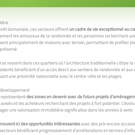
tière
forêt domaniale, ces secteurs offrent
un cadre de vie exceptionnel au cœ
èrement les amoureux de la randonnée et les personnes recherchant une 
sent principalement de maisons avec terrain, permettant de profiter p
 préservé.
e
se ressent dans ces quartiers où l’architecture traditionnelle côtoie la
idents bénéficient d’un accès direct aux sentiers de randonnée et aux
vant une proximité raisonnable avec le centre-ville et les plages.
n développement
s représentent
des zones en devenir avec de futurs projets d’aménage
s avisés et les acheteurs recherchant des projets à fort potentiel. L’évol
er une valorisation immobilière significative dans les années à venir.
rouvent ici des opportunités intéressantes
avec des prix encore accessi
s secteurs bénéficient progressivement d’améliorations en termes d’infr