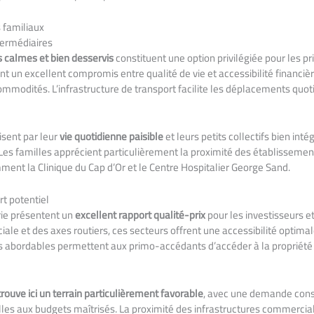
s familiaux
ntermédiaires
s calmes et bien desservis
constituent une option privilégiée pour les p
nt un excellent compromis entre qualité de vie et accessibilité financiè
ommodités. L’infrastructure de transport facilite les déplacements quoti
isent par leur
vie quotidienne paisible
et leurs petits collectifs bien int
Les familles apprécient particulièrement la proximité des établissement
ment la Clinique du Cap d’Or et le Centre Hospitalier George Sand.
rt potentiel
rie présentent un
excellent rapport qualité-prix
pour les investisseurs et
ale et des axes routiers, ces secteurs offrent une accessibilité optimal
s abordables permettent aux primo-accédants d’accéder à la propriété
trouve ici un terrain particulièrement favorable
, avec une demande cons
illes aux budgets maîtrisés. La proximité des infrastructures commercia