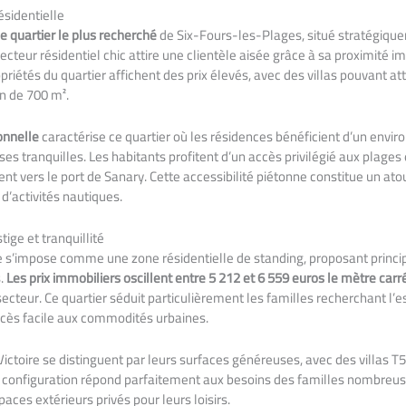
ésidentielle
e quartier le plus recherché
de Six-Fours-les-Plages, situé stratégiqu
ecteur résidentiel chic attire une clientèle aisée grâce à sa proximité 
ropriétés du quartier affichent des prix élevés, avec des villas pouvant a
in de 700 m².
onnelle
caractérise ce quartier où les résidences bénéficient d’un envir
es tranquilles. Les habitants profitent d’un accès privilégié aux plage
t vers le port de Sanary. Cette accessibilité piétonne constitue un ato
d’activités nautiques.
tige et tranquillité
ire s’impose comme une zone résidentielle de standing, proposant prin
s.
Les prix immobiliers oscillent entre 5 212 et 6 559 euros le mètre carr
 secteur. Ce quartier séduit particulièrement les familles recherchant l’es
ccès facile aux commodités urbaines.
Victoire se distinguent par leurs surfaces généreuses, avec des villas T
te configuration répond parfaitement aux besoins des familles nombreu
aces extérieurs privés pour leurs loisirs.