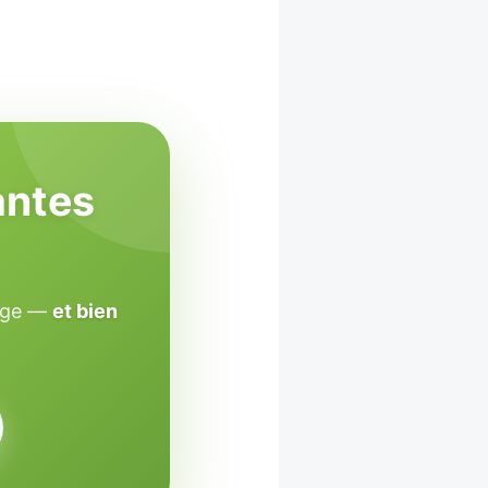
antes
sage —
et bien