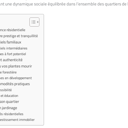
réant une dynamique sociale équilibrée dans l’ensemble des quartiers d
ence résidentielle
re prestige et tranquillité
iels familiaux
iels intermédiaires
s à fort potentiel
t authenticité
s vos plantes mourir
re forestière
phes en développement
mmodités pratiques
ssibilité
 et éducation
 son quartier
 jardinage
tés résidentielles
vestissement immobilier