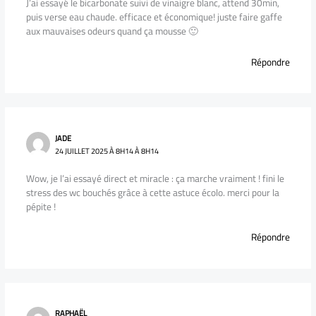
J’ai essayé le bicarbonate suivi de vinaigre blanc, attend 30min,
puis verse eau chaude. efficace et économique! juste faire gaffe
aux mauvaises odeurs quand ça mousse 🙂
Répondre
JADE
24 JUILLET 2025 À 8H14 À 8H14
Wow, je l’ai essayé direct et miracle : ça marche vraiment ! fini le
stress des wc bouchés grâce à cette astuce écolo. merci pour la
pépite !
Répondre
RAPHAËL