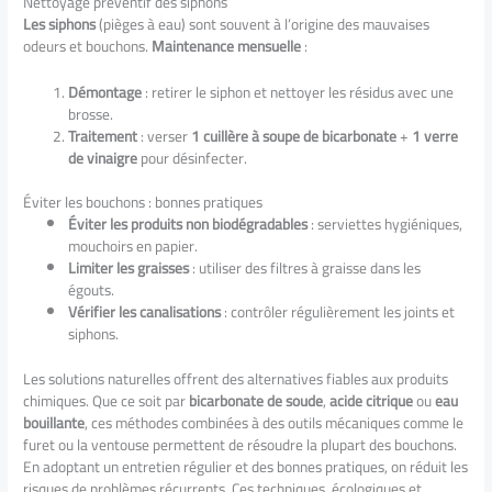
Nettoyage préventif des siphons
Les siphons
(pièges à eau) sont souvent à l’origine des mauvaises
odeurs et bouchons.
Maintenance mensuelle
:
Démontage
: retirer le siphon et nettoyer les résidus avec une
brosse.
Traitement
: verser
1 cuillère à soupe de bicarbonate
+
1 verre
de vinaigre
pour désinfecter.
Éviter les bouchons : bonnes pratiques
Éviter les produits non biodégradables
: serviettes hygiéniques,
mouchoirs en papier.
Limiter les graisses
: utiliser des filtres à graisse dans les
égouts.
Vérifier les canalisations
: contrôler régulièrement les joints et
siphons.
Les solutions naturelles offrent des alternatives fiables aux produits
chimiques. Que ce soit par
bicarbonate de soude
,
acide citrique
ou
eau
bouillante
, ces méthodes combinées à des outils mécaniques comme le
furet ou la ventouse permettent de résoudre la plupart des bouchons.
En adoptant un entretien régulier et des bonnes pratiques, on réduit les
risques de problèmes récurrents. Ces techniques, écologiques et