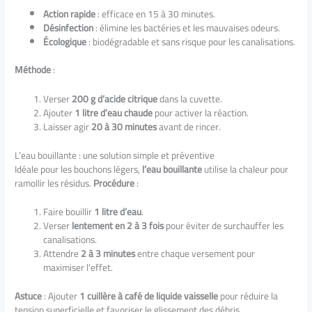
Action rapide
: efficace en 15 à 30 minutes.
Désinfection
: élimine les bactéries et les mauvaises odeurs.
Écologique
: biodégradable et sans risque pour les canalisations.
Méthode
:
Verser
200 g d’acide citrique
dans la cuvette.
Ajouter
1 litre d’eau chaude
pour activer la réaction.
Laisser agir
20 à 30 minutes
avant de rincer.
L’eau bouillante : une solution simple et préventive
Idéale pour les bouchons légers,
l’eau bouillante
utilise la chaleur pour
ramollir les résidus.
Procédure
:
Faire bouillir
1 litre d’eau
.
Verser
lentement en 2 à 3 fois
pour éviter de surchauffer les
canalisations.
Attendre
2 à 3 minutes
entre chaque versement pour
maximiser l’effet.
Astuce
: Ajouter
1 cuillère à café de liquide vaisselle
pour réduire la
tension superficielle et favoriser le glissement des débris.