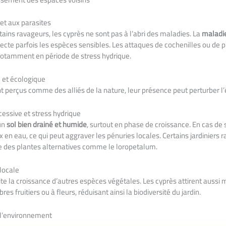
 et aux parasites
tains ravageurs, les cyprès ne sont pas à l’abri des maladies. La
maladie
ecte parfois les espèces sensibles. Les attaques de cochenilles ou de 
 notamment en période de stress hydrique.
 et écologique
nt perçus comme des alliés de la nature, leur présence peut perturber l
ssive et stress hydrique
’un
sol bien drainé et humide
, surtout en phase de croissance. En cas de 
 en eau, ce qui peut aggraver les pénuries locales. Certains jardiniers 
e des plantes alternatives comme le loropetalum.
 locale
e la croissance d’autres espèces végétales. Les cyprès attirent aussi 
res fruitiers ou à fleurs, réduisant ainsi la biodiversité du jardin.
 l’environnement