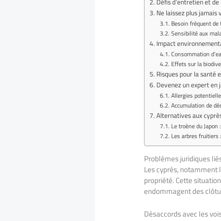
Défis d’entretien et d
Ne laissez plus jamais 
Besoin fréquent de t
Sensibilité aux mal
Impact environnementa
Consommation d’eau
Effets sur la biodive
Risques pour la santé 
Devenez un expert en 
Allergies potentiell
Accumulation de dé
Alternatives aux cyprès
Le troène du Japon :
Les arbres fruitier
Problèmes juridiques lié
Les cyprès, notamment l
propriété. Cette situati
endommagent des clôtur
Désaccords avec les voisi