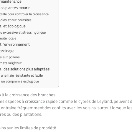
e maintenance
vos plantes mourir
aille pour contrôler la croissance
adies et aux parasites
l et écologique
 excessive et stress hydrique
rsité locale
et l’environnement
jardinage
es aux pollens
chets végétaux
 : des solutions plus adaptées
 une haie résistante et facile
s : un compromis écologique
s à la croissance des branches
es espèces à croissance rapide comme le cyprès de Leyland, peuvent d
on entraîne fréquemment des conflits avec les voisins, surtout lorsque l
es ou des plantations.
ns sur les limites de propriété