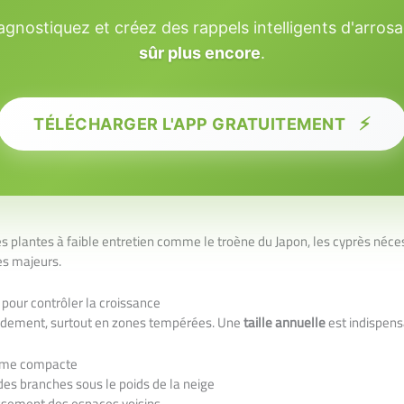
diagnostiquez et créez des rappels intelligents d'arro
sûr plus encore
.
⚡
TÉLÉCHARGER L'APP GRATUITEMENT
s plantes à faible entretien comme le troène du Japon, les cyprès nécess
es majeurs.
 pour contrôler la croissance
idement, surtout en zones tempérées. Une
taille annuelle
est indispens
orme compacte
 des branches sous le poids de la neige
issement des espaces voisins