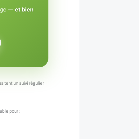
sage —
et bien
itent un suivi régulier
able pour :