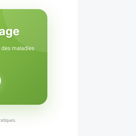
nage
n des maladies
ratiques.